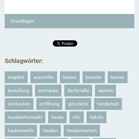
Grundlagen
Schlagwörter
:
angebot
aussteller
beanie
beanies
beenie
bestellung
eierhaube
dorfstraße
daniela
eierhauben
eröffnung
geschenk
handarbeit
handwerksmarkt
haube
info
häkeln
haubenwolle
hauben
haubemuetzen