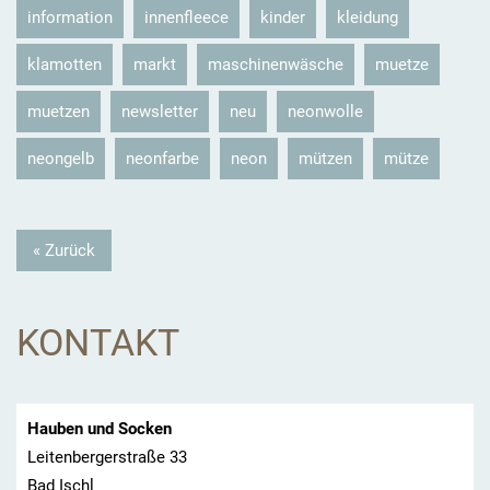
information
innenfleece
kinder
kleidung
klamotten
markt
maschinenwäsche
muetze
muetzen
newsletter
neu
neonwolle
neongelb
neonfarbe
neon
mützen
mütze
« Zurück
KONTAKT
Hauben und Socken
Leitenbergerstraße 33
Bad Ischl