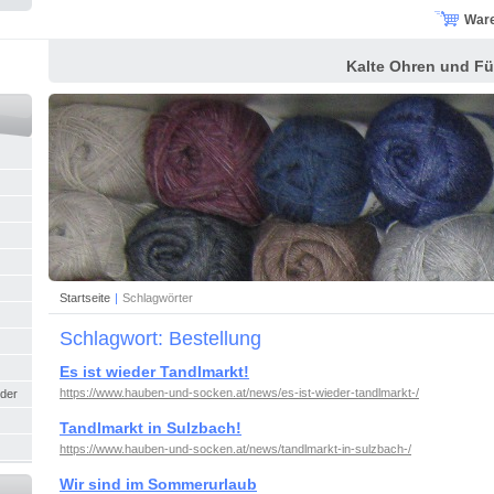
War
Kalte Ohren und Fü
Startseite
|
Schlagwörter
Schlagwort: Bestellung
Es ist wieder Tandlmarkt!
https://www.hauben-und-socken.at/news/es-ist-wieder-tandlmarkt-/
nder
Tandlmarkt in Sulzbach!
https://www.hauben-und-socken.at/news/tandlmarkt-in-sulzbach-/
Wir sind im Sommerurlaub