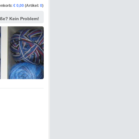
enkorb:
€ 0,00
(Artikel:
0
)
ße? Kein Problem!