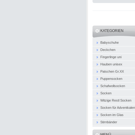
KATEGORIEN
Babyschuhe
Deckchen
Fingerlinge uni
Hauben unisex
Patschen Gr.XX
Puppensocken
Schafwollsocken
Socken
Witzige Restl Socken
Socken für Adventkale
Socken im Glas
Stirnbänder
MENÜ