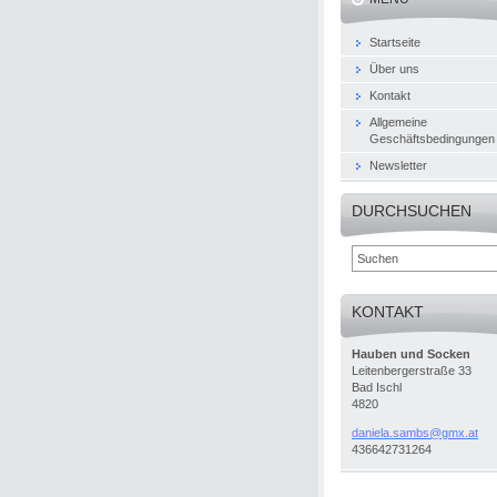
Startseite
Über uns
Kontakt
Allgemeine
Geschäftsbedingungen
Newsletter
DURCHSUCHEN
KONTAKT
Hauben und Socken
Leitenbergerstraße 33
Bad Ischl
4820
daniela.
sambs@gm
x.at
436642731264