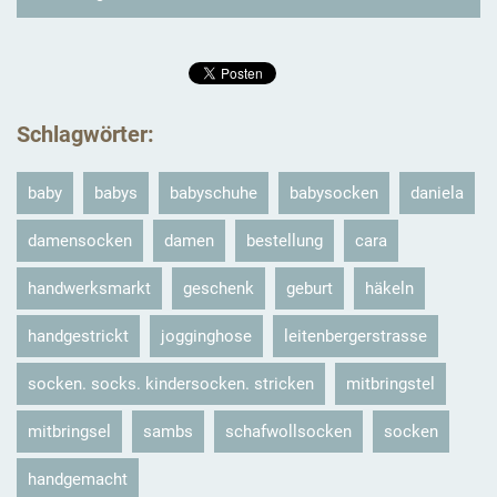
Schlagwörter
:
baby
babys
babyschuhe
babysocken
daniela
damensocken
damen
bestellung
cara
handwerksmarkt
geschenk
geburt
häkeln
handgestrickt
jogginghose
leitenbergerstrasse
socken. socks. kindersocken. stricken
mitbringstel
mitbringsel
sambs
schafwollsocken
socken
handgemacht