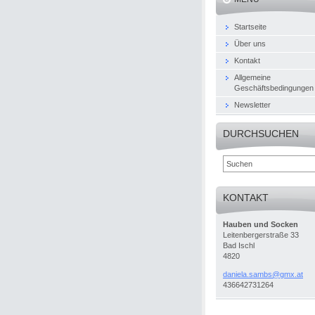
Startseite
Über uns
Kontakt
Allgemeine
Geschäftsbedingungen
Newsletter
DURCHSUCHEN
KONTAKT
Hauben und Socken
Leitenbergerstraße 33
Bad Ischl
4820
daniela.
sambs@gm
x.at
436642731264