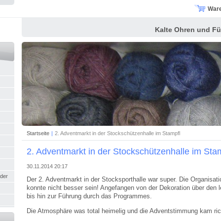
War
Kalte Ohren und Fü
Startseite
|
2. Adventmarkt in der Stockschützenhalle im Stampfl
2. Adventmarkt in der Stockschützenhalle im Sta
30.11.2014 20:17
nder
Der 2. Adventmarkt in der Stocksporthalle war super. Die Organisat
konnte nicht besser sein! Angefangen von der Dekoration über den
bis hin zur Führung durch das Programmes.
Die Atmosphäre was total heimelig und die Adventstimmung kam rich