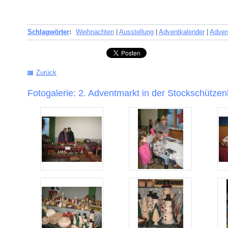
Schlagwörter
:
Weihnachten
|
Ausstellung
|
Adventkalender
|
Adven
Zurück
Fotogalerie: 2. Adventmarkt in der Stockschützen