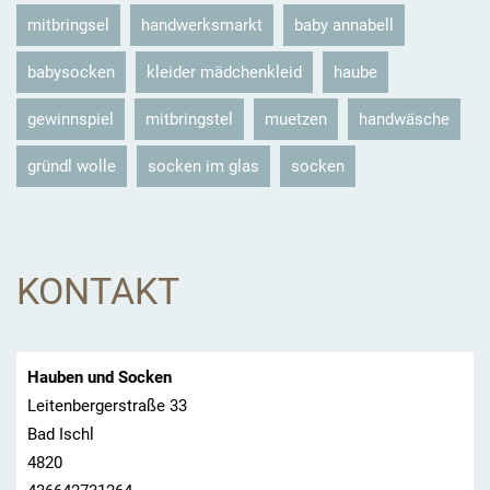
mitbringsel
handwerksmarkt
baby annabell
babysocken
kleider mädchenkleid
haube
gewinnspiel
mitbringstel
muetzen
handwäsche
gründl wolle
socken im glas
socken
KONTAKT
Hauben und Socken
Leitenbergerstraße 33
Bad Ischl
4820