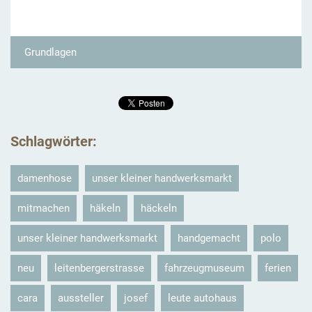
Grundlagen
Schlagwörter
:
damenhose
unser kleiner handwerksmarkt
mitmachen
häkeln
häckeln
unser kleiner handwerksmarkt
handgemacht
polo
neu
leitenbergerstrasse
fahrzeugmuseum
ferien
cara
aussteller
josef
leute autohaus