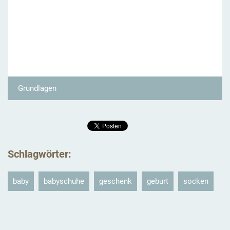
Grundlagen
Schlagwörter
:
baby
babyschuhe
geschenk
geburt
socken