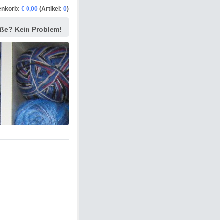
enkorb:
€ 0,00
(Artikel:
0
)
ße? Kein Problem!