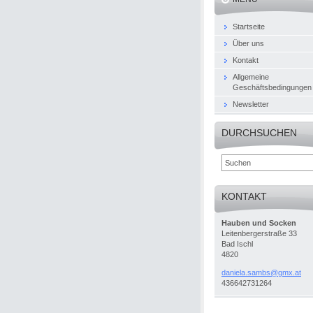
Startseite
Über uns
Kontakt
Allgemeine
Geschäftsbedingungen
Newsletter
DURCHSUCHEN
KONTAKT
Hauben und Socken
Leitenbergerstraße 33
Bad Ischl
4820
daniela.
sambs@gm
x.at
436642731264