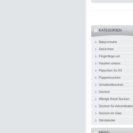
KATEGORIEN
Babyschuhe
Deckchen
Fingerlinge uni
Hauben unisex
Patschen Gr.XX
Puppensocken
Schafwollsocken
Socken
Witzige Restl Socken
Socken für Adventkale
Socken im Glas
Stirnbänder
MENÜ